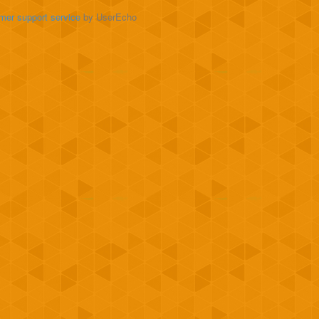
mer support service
by UserEcho