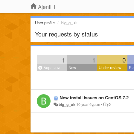
Ajenti 1
User profile
big_g_uk
Your requests by status
1
1
0
Барлығы
New
Under review
Pl
New install issues on CentOS 7.2
big_g_uk
10 year бұрын
•
0