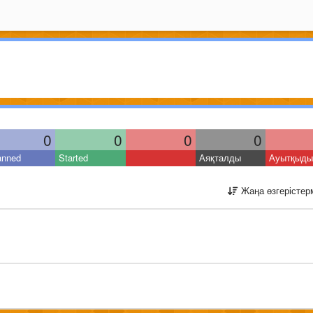
0
0
0
0
anned
Started
Аяқталды
Ауытқыды
Жаңа өзгерістер