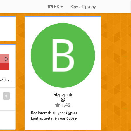
KK
Кіру / Tiркелу
0
мен
big_g_uk
0
1.42
Registered:
10 year бұрын
Last activity:
9 year бұрын