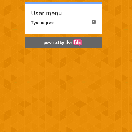
User menu
Түсіндірме
1