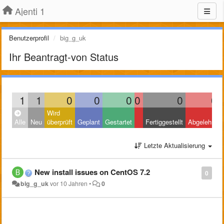
Ajenti 1
Benutzerprofil
big_g_uk
Ihr Beantragt-von Status
1
1
0
0
0
0
0
0
Wird
Alle
Neu
überprüft
Geplant
Gestartet
Fertiggestellt
Abgelehnt
Letzte Aktualisierung
New install issues on CentOS 7.2
0
big_g_uk
vor 10 Jahren
•
0