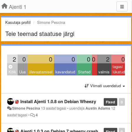
Ajenti 1
Kasutaja profiil
Simone Pescina
Teie teemad staatuse järgi
2
0
0
0
0
0
2
0
tagasi
Kõik
Uus
ülevaatamisel
kavandatud
Started
valmis
lükatud
Viimati uuendatud
Install Ajenti 1.0.8 on Debian Wheezy
Fixed
0
Simone Pescina
13 aastat tagasi
•
uuendaja
Austin Adams
12
aastat tagasi
•
4
Ajenti 1.0.3 on Debian 7 wheezy crash
Fixed
0