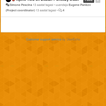
Simone Pescina
13 aastat tagasi
•
uuendaja
Eugene Pankov
(Project coordinator)
13 aastat tagasi
•
4
Customer support service
by UserEcho