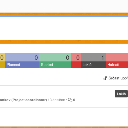
0
0
0
0
1
Planned
Started
Lokið
Hafnað
Síðast uppf
Lokið
ankov (Project coordinator)
13 ár síðan
•
0