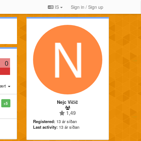
IS
Sign in / Sign up
0
ært
Nejc Vičič
+5
1,49
Registered:
13 ár síðan
Last activity:
13 ár síðan