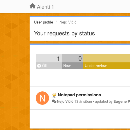
Ajenti 1
User profile
Nejc Vičič
Your requests by status
1
0
Öll
New
Under review
Notepad permissions
Nejc Vičič
13 ár síðan
•
updated by
Eugene P