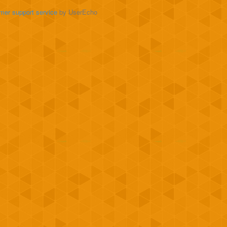
mer support service
by UserEcho