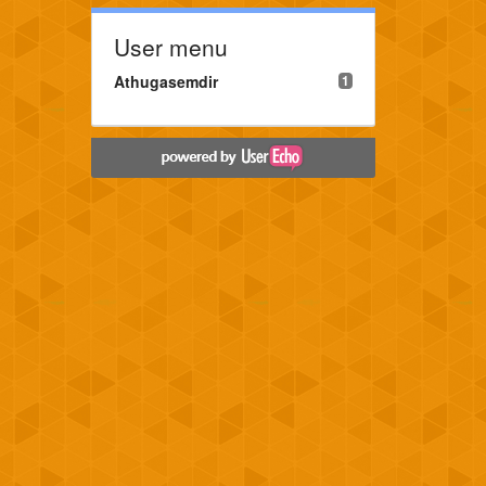
User menu
Athugasemdir
1