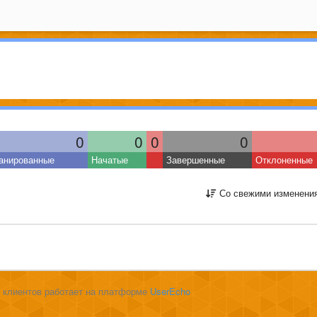
0
0
0
0
анированные
Начатые
Завершенные
Отклоненные
Со свежими изменени
 клиентов работает на платформе
UserEcho