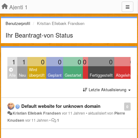
Ajenti 1
Benutzerprofil
Kristian Ellebæk Frandsen
Ihr Beantragt-von Status
1
1
0
0
0
0
0
0
Wird
Alle
Neu
überprüft
Geplant
Gestartet
Fertiggestellt
Abgelehnt
Letzte Aktualisierung
Default website for unknown domain
0
Kristian Ellebæk Frandsen
vor 11 Jahren
•
aktualisiert von
Pierre
Knudsen
vor 11 Jahren
•
1