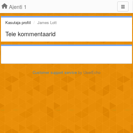
Ajenti 1
Kasutaja profiil
James Lott
Teie kommentaarid
Customer support service
by UserEcho