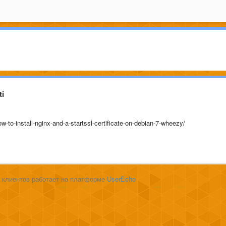
ti
-to-install-nginx-and-a-startssl-certificate-on-debian-7-wheezy/
 клиентов работает на платформе
UserEcho