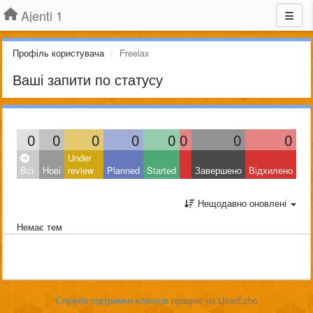
Ajenti 1
Профіль користувача
Freelax
Ваші запити по статусу
0
0
0
0
0
0
0
0
Under
Всі
Нові
review
Planned
Started
Завершено
Відхилено
Нещодавно оновлені
Немає тем
Служба підтримки клієнтів
працює на UserEcho