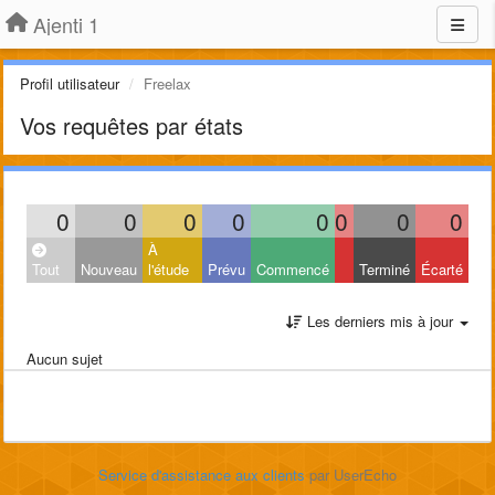
Ajenti 1
Profil utilisateur
Freelax
Vos requêtes par états
0
0
0
0
0
0
0
0
À
Tout
Nouveau
l'étude
Prévu
Commencé
Terminé
Écarté
Les derniers mis à jour
Aucun sujet
Service d'assistance aux clients
par UserEcho