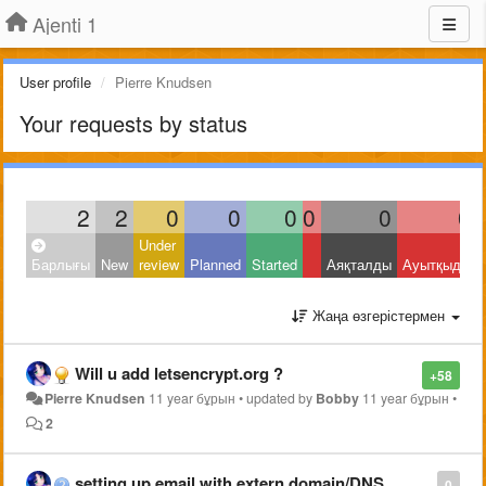
Ajenti 1
User profile
Pierre Knudsen
Your requests by status
2
2
0
0
0
0
0
0
Under
Барлығы
New
review
Planned
Started
Аяқталды
Ауытқыды
Жаңа өзгерістермен
Will u add letsencrypt.org ?
+58
Pierre Knudsen
11 year бұрын
•
updated by
Bobby
11 year бұрын
•
2
setting up email with extern domain/DNS host
0