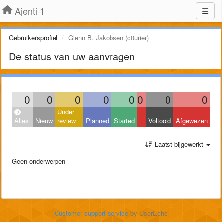
Ajenti 1
Gebruikersprofiel
Glenn B. Jakobsen (c0urier)
De status van uw aanvragen
0
0
0
0
0
0
0
0
Under
Alles
Nieuw
review
Planned
Started
Voltooid
Afgewezen
Laatst bijgewerkt
Geen onderwerpen
Customer support service
by UserEcho