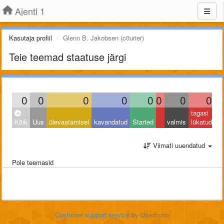
Ajenti 1
Kasutaja profiil
Glenn B. Jakobsen (c0urier)
Teie teemad staatuse järgi
0
0
0
0
0
0
0
0
tagasi
Kõik
Uus
ülevaatamisel
kavandatud
Started
valmis
lükatud
Viimati uuendatud
Pole teemasid
Customer support service
by UserEcho