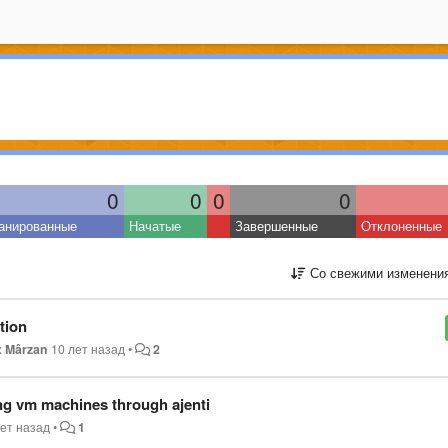
0
0
0
0
анированные
Начатые
Завершенные
Отклоненные
Со свежими изменени
tion
x Mârzan
10 лет назад
•
2
ng vm machines through ajenti
лет назад
•
1