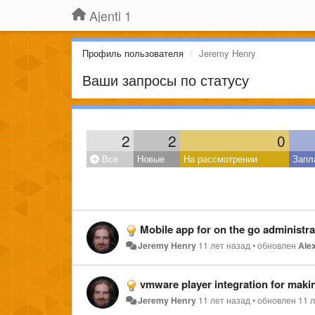
Ajenti 1
Профиль пользователя
Jeremy Henry
Ваши запросы по статусу
2
2
0
Все
Новые
На рассмотрении
Запл
Mobile app for on the go administra
Jeremy Henry
11 лет назад
•
обновлен
Ale
vmware player integration for maki
Jeremy Henry
11 лет назад
•
обновлен
11 