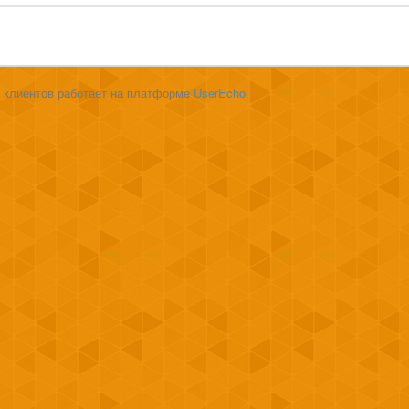
 клиентов работает на платформе
UserEcho