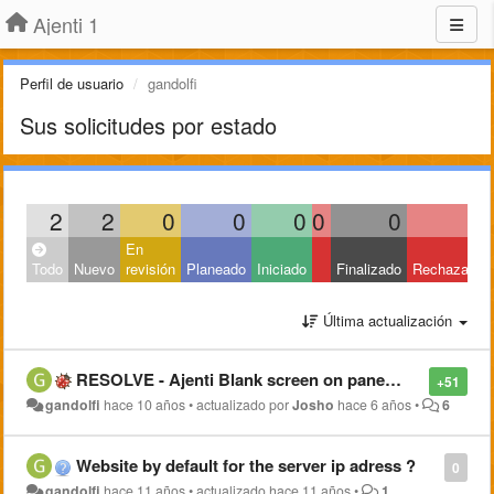
Ajenti 1
Perfil de usuario
gandolfi
Sus solicitudes por estado
2
2
0
0
0
0
0
0
En
Todo
Nuevo
revisión
Planeado
Iniciado
Finalizado
Rechazado
Última actualización
RESOLVE - Ajenti Blank screen on panel after log
+51
gandolfi
hace 10 años
•
actualizado por
Josho
hace 6 años
•
6
Website by default for the server ip adress ?
0
gandolfi
hace 11 años
•
actualizado
hace 11 años
•
1