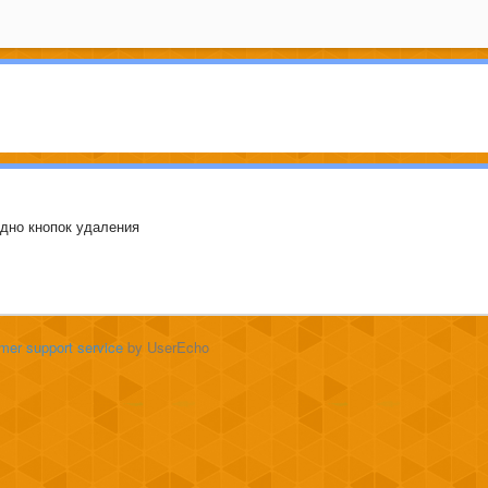
идно кнопок удаления
mer support service
by UserEcho