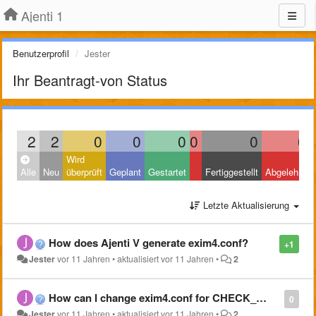
Ajenti 1
Benutzerprofil
Jester
Ihr Beantragt-von Status
2
2
0
0
0
0
0
0
Wird
Alle
Neu
überprüft
Geplant
Gestartet
Fertiggestellt
Abgelehnt
Letzte Aktualisierung
How does Ajenti V generate exim4.conf?
+1
Jester
vor 11 Jahren
•
aktualisiert
vor 11 Jahren
•
2
How can I change exim4.conf for CHECK_RCPT_IP_DNSBLS
0
Jester
vor 11 Jahren
•
aktualisiert
vor 11 Jahren
•
2