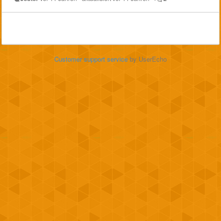
Customer support service
by UserEcho