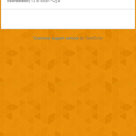
coordinator)
13 ár síðan
•
0
Customer support service
by UserEcho