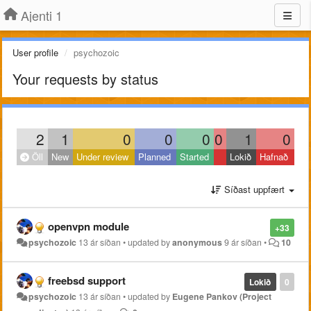
Ajenti 1
User profile
psychozoic
Your requests by status
2
1
0
0
0
0
1
0
Öll
New
Under review
Planned
Started
Lokið
Hafnað
Síðast uppfært
openvpn module
+33
psychozoic
13 ár síðan
•
updated by
anonymous
9 ár síðan
•
10
freebsd support
Lokið
0
psychozoic
13 ár síðan
•
updated by
Eugene Pankov (Project