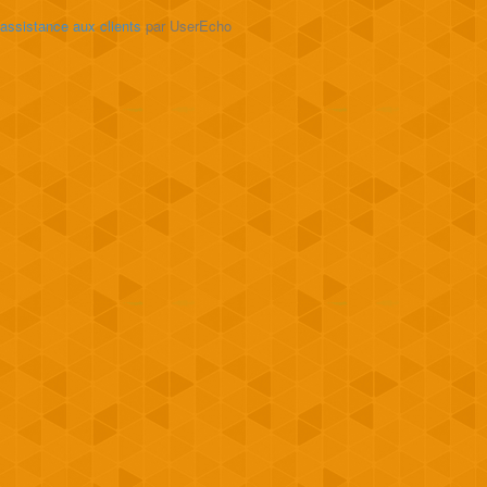
'assistance aux clients
par UserEcho