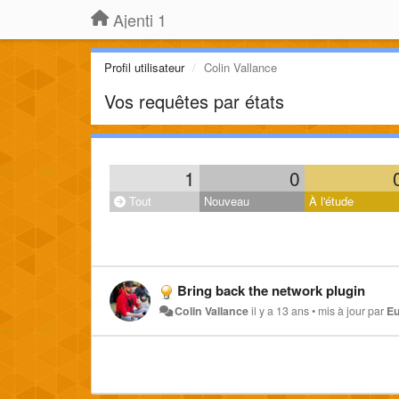
Ajenti 1
Profil utilisateur
Colin Vallance
Vos requêtes par états
1
0
Tout
Nouveau
À l'étude
Bring back the network plugin
Colin Vallance
il y a 13 ans
•
mis à jour par
Eu