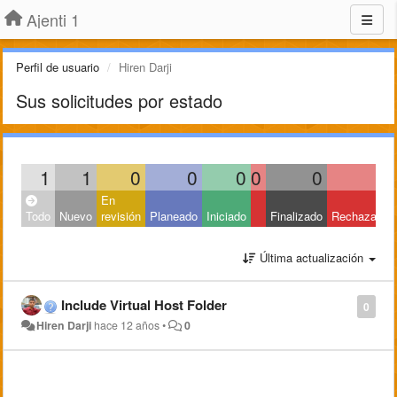
Ajenti 1
Perfil de usuario
Hiren Darji
Sus solicitudes por estado
1
1
0
0
0
0
0
0
En
Todo
Nuevo
revisión
Planeado
Iniciado
Finalizado
Rechazado
Última actualización
Include Virtual Host Folder
0
Hiren Darji
hace 12 años
•
0