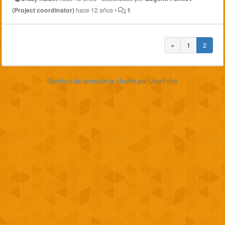
(Project coordinator)
hace 12 años
•
1
«
1
2
Servicio de atención al cliente
por UserEcho