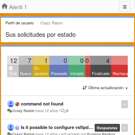
Ajenti 1
Perfil de usuario
Crazy Raisin
Sus solicitudes por estado
12
7
1
0
0
0
4
0
En
Todo
Nuevo
revisión
Planeado
Iniciado
Finalizado
Rechazado
Última actualización
command not found
0
Crazy Raisin
hace 12 años
•
0
Is it possible to configure vsftpd later on through Ajenti?
Respuestas
0
Crazy Raisin
hace 12 años
•
actualizado por
Eugene Pankov