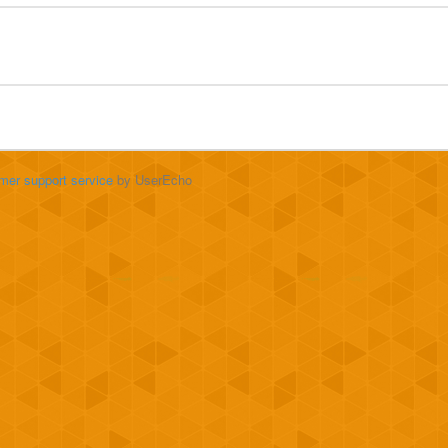
mer support service
by UserEcho