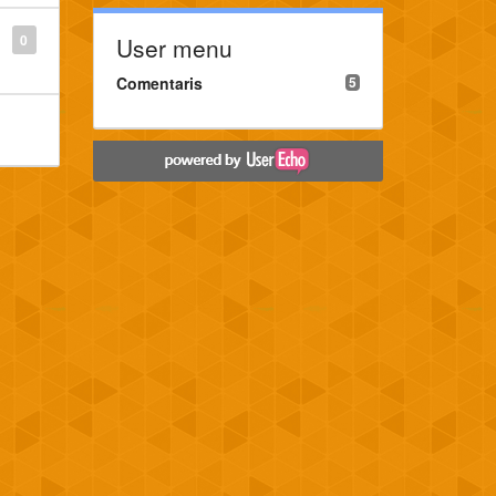
0
User menu
Comentaris
5