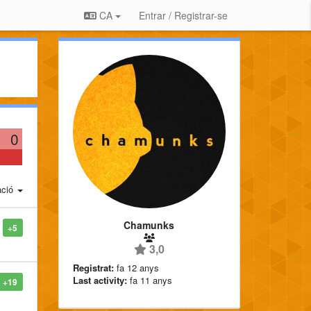
CA
Entrar / Registrar-se
0
ació
Chamunks
+5
3,0
Registrat:
fa 12 anys
Last activity:
fa 11 anys
+19