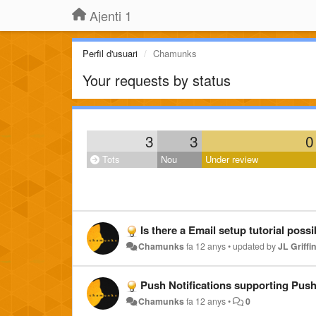
Ajenti 1
Perfil d'usuari
Chamunks
Your requests by status
3
3
0
Tots
Nou
Under review
Is there a Email setup tutorial possi
Chamunks
fa 12 anys
•
updated by
JL Griffi
Push Notifications supporting Push
Chamunks
fa 12 anys
•
0