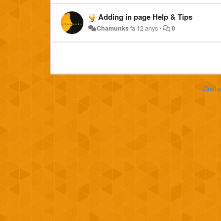
Adding in page Help & Tips
Chamunks
fa 12 anys
•
0
Custo