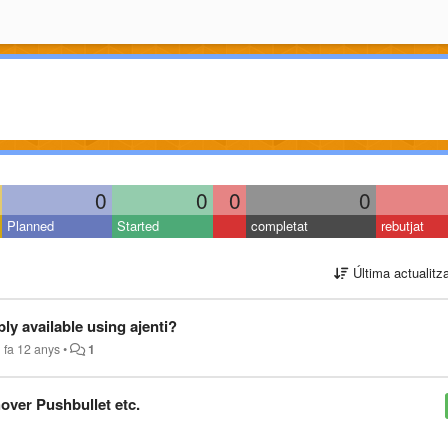
0
0
0
0
Planned
Started
completat
rebutjat
Última actualitz
bly available using ajenti?
n
fa 12 anys
•
1
over Pushbullet etc.