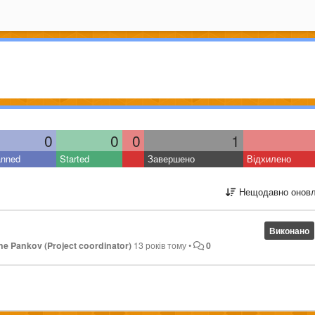
0
0
0
1
anned
Started
Завершено
Відхилено
Нещодавно оновл
Виконано
e Pankov (Project coordinator)
13 років тому
•
0