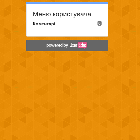
Меню користувача
Коментарі
0