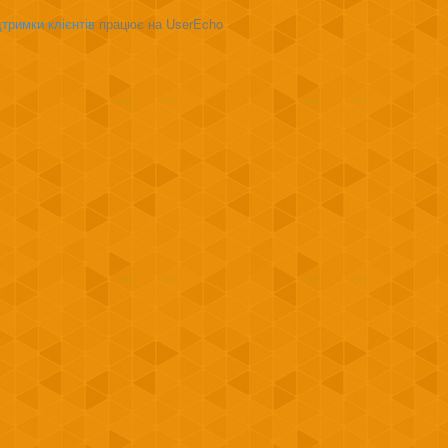
тримки клієнтів
працює на UserEcho