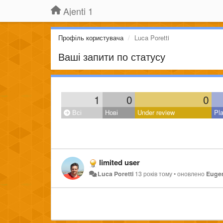
Ajenti 1
Профіль користувача
Luca Poretti
Ваші запити по статусу
1
0
0
Всі
Нові
Under review
Pl
limited user
Luca Poretti
13 років тому
•
оновлено
Eugen