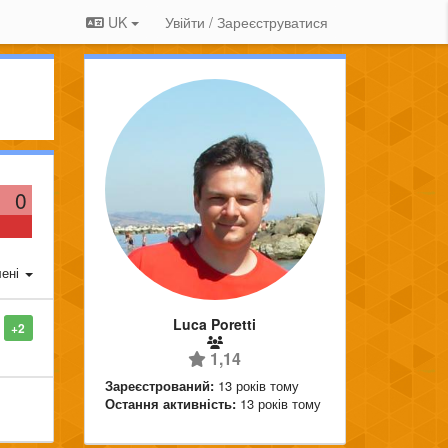
UK
Увійти / Зареєструватися
0
ені
Luca Poretti
+2
1,14
Зареєстрований:
13 років тому
Остання активність:
13 років тому