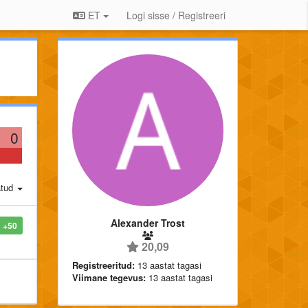
ET
Logi sisse / Registreeri
0
atud
Alexander Trost
+50
20,09
Registreeritud:
13 aastat tagasi
Viimane tegevus:
13 aastat tagasi