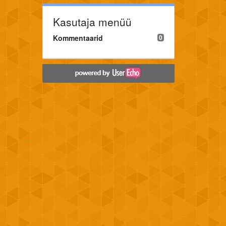
Kasutaja menüü
Kommentaarid
0