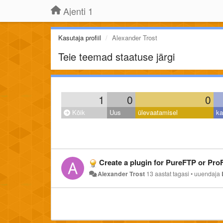
Ajenti 1
Kasutaja profiil
Alexander Trost
Teie teemad staatuse järgi
1
0
0
Kõik
Uus
ülevaatamisel
ka
Create a plugin for PureFTP or Pr
Alexander Trost
13 aastat tagasi
•
uuendaja