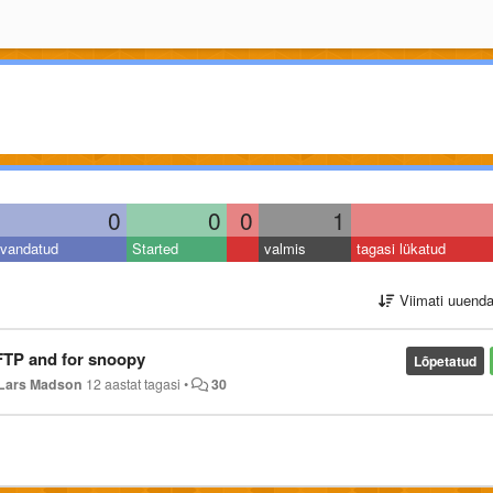
0
0
0
1
vandatud
Started
valmis
tagasi lükatud
Viimati uuend
oFTP and for snoopy
Lõpetatud
Lars Madson
12 aastat tagasi
•
30