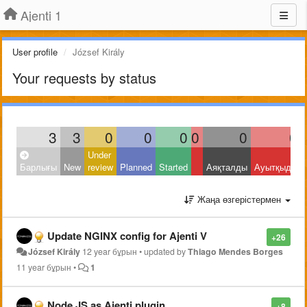
Ajenti 1
User profile
József Király
Your requests by status
3
3
0
0
0
0
0
0
Under
Барлығы
New
review
Planned
Started
Аяқталды
Ауытқыды
Жаңа өзгерістермен
Update NGINX config for Ajenti V
+26
József Király
12 year бұрын
•
updated by
Thiago Mendes Borges
11 year бұрын
•
1
Node.JS as Ajenti plugin
+8