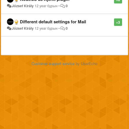
József Király
12 year бұрын
•
0
Different default settings for Mail
+3
József Király
12 year бұрын
•
0
Customer support service
by UserEcho