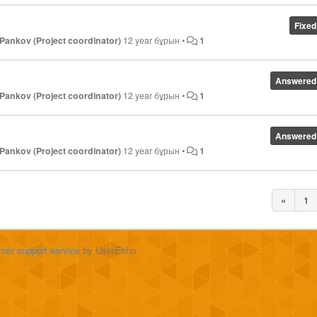
Fixed
Pankov (Project coordinator)
12 year бұрын
•
1
Answered
Pankov (Project coordinator)
12 year бұрын
•
1
Answered
Pankov (Project coordinator)
12 year бұрын
•
1
«
1
mer support service
by UserEcho