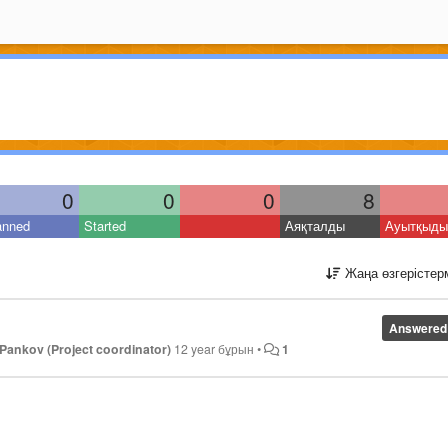
0
0
0
8
anned
Started
Аяқталды
Ауытқыды
Жаңа өзгерістер
Answered
Pankov (Project coordinator)
12 year бұрын
•
1