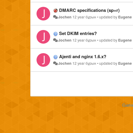
DMARC specifications (sp=r)
Jochen
12 year бұрын
•
updated by
Eugene 
Set DKIM entries?
Jochen
12 year бұрын
•
updated by
Eugene 
Ajenti and nginx 1.6.x?
Jochen
12 year бұрын
•
updated by
Eugene 
Custo