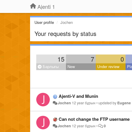
Ajenti 1
User profile
Jochen
Your requests by status
15
7
0
Барлығы
New
Under review
Pl
Ajenti-V and Munin
Jochen
12 year бұрын
•
updated by
Eugene 
Can not change the FTP username
Jochen
12 year бұрын
•
0