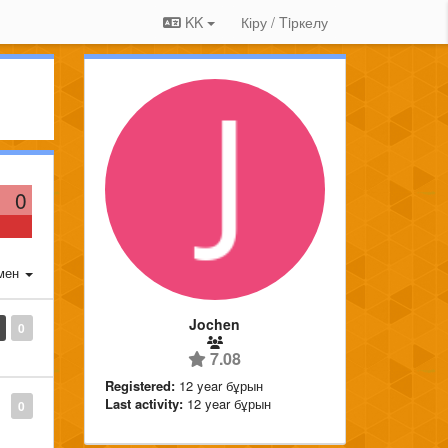
KK
Кіру / Tiркелу
0
мен
Jochen
0
7.08
Registered:
12 year бұрын
Last activity:
12 year бұрын
0