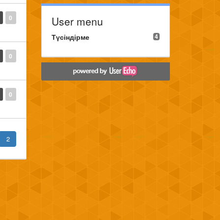
0
User menu
Түсіндірме
4
0
0
2