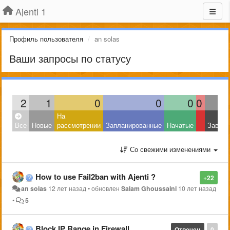
Ajenti 1
Профиль пользователя
an solas
Ваши запросы по статусу
2
1
0
0
0
0
На
Все
Новые
рассмотрении
Запланированные
Начатые
Завер
Со свежими изменениями
How to use Fail2ban with Ajenti ?
+22
an solas
12 лет назад
•
обновлен
Salam Ghoussaini
10 лет назад
•
5
Block IP Range in Firewall
Отвечен
0