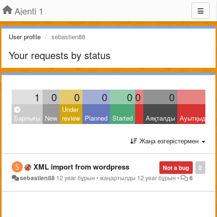
Ajenti 1
User profile
sebastien88
Your requests by status
1
0
0
0
0
0
0
1
Under
Барлығы
New
review
Planned
Started
Аяқталды
Ауытқыды
Жаңа өзгерістермен
XML import from wordpress
Not a bug
0
sebastien88
12 year бұрын
•
жаңартылды
12 year бұрын
•
6