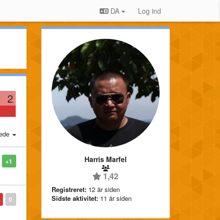
DA
Log ind
2
ede
Harris Marfel
+1
1,42
Registreret:
12 år siden
Sidste aktivitet:
11 år siden
0