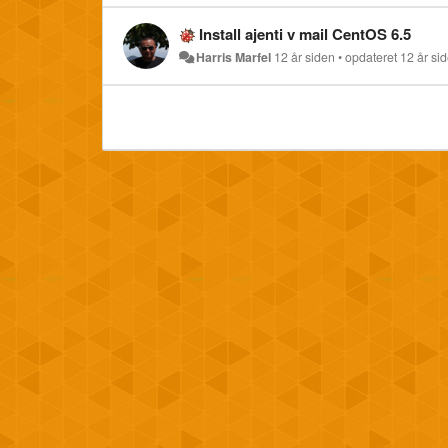
Install ajenti v mail CentOS 6.5
Harris Marfel
12 år siden
•
opdateret
12 år si