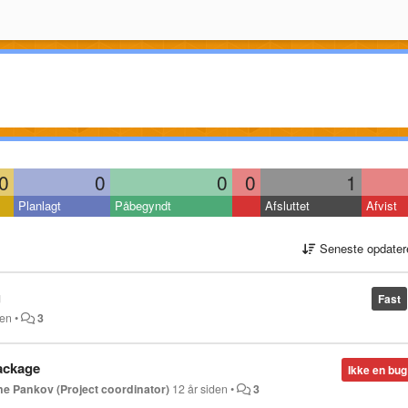
0
0
0
0
1
Planlagt
Påbegyndt
Afsluttet
Afvist
Seneste opdater
g
Fast
den
•
3
package
Ikke en bug
e Pankov (Project coordinator)
12 år siden
•
3