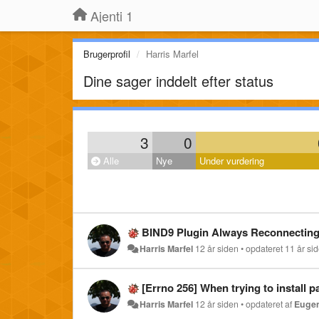
Ajenti 1
Brugerprofil
Harris Marfel
Dine sager inddelt efter status
3
0
Alle
Nye
Under vurdering
BIND9 Plugin Always Reconnectin
Harris Marfel
12 år siden
•
opdateret
11 år si
[Errno 256] When trying to install 
Harris Marfel
12 år siden
•
opdateret af
Eugen