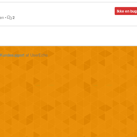
Ikke en bug
den
•
2
Kundesupport
af UserEcho