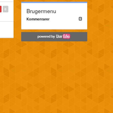
0
Brugermenu
Kommentarer
6