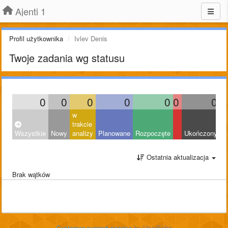
Ajenti 1
Profil użytkownika
Ivlev Denis
Twoje zadania wg statusu
0
0
0
0
0
0
0
w
trakcie
Wszystkie
Nowy
analizy
Planowane
Rozpoczęte
Ukończony
O
Ostatnia aktualizacja
Brak wątków
Customer support service
by UserEcho