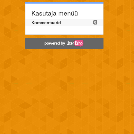
Kasutaja menüü
Kommentaarid
0