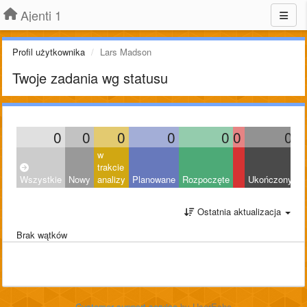
Ajenti 1
Profil użytkownika
Lars Madson
Twoje zadania wg statusu
0
0
0
0
0
0
0
w
trakcie
Wszystkie
Nowy
analizy
Planowane
Rozpoczęte
Ukończony
O
Ostatnia aktualizacja
Brak wątków
Customer support service
by UserEcho