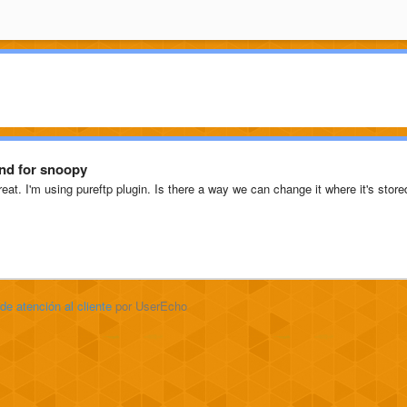
and for snoopy
at. I'm using pureftp plugin. Is there a way we can change it where it's store
 de atención al cliente
por UserEcho