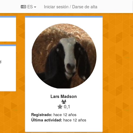
ES
Iniciar sesión / Darse de alta
d
Lars Madson
0,1
Registrado:
hace 12 años
Última actividad:
hace 12 años