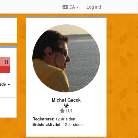
DA
Log ind
0
ede
Michał Gacek
0,1
Registreret:
12 år siden
Sidste aktivitet:
12 år siden