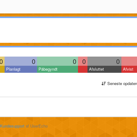
0
0
0
0
0
Planlagt
Påbegyndt
Afsluttet
Afvist
Seneste opdater
Kundesupport
af UserEcho