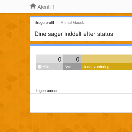
Ajenti 1
Brugerprofil
Michał Gacek
Dine sager inddelt efter status
0
0
Alle
Nye
Under vurdering
Ingen emner