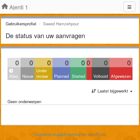
Ajenti 1
Gebruikersprofiel
Saeed Hamzehpour
De status van uw aanvragen
0
0
0
0
0
0
0
0
Under
Alles
Nieuw
review
Planned
Started
Voltooid
Afgewezen
Laatst bijgewerkt
Geen onderwerpen
Customer support service
by UserEcho