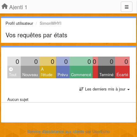
Ajenti 1
Profil utilisateur
SimonWHYI
Vos requêtes par états
0
0
0
0
0
0
0
0
À
Tout
Nouveau
l'étude
Prévu
Commencé
Terminé
Écarté
Les derniers mis à jour
Aucun sujet
Service d'assistance aux clients
par UserEcho