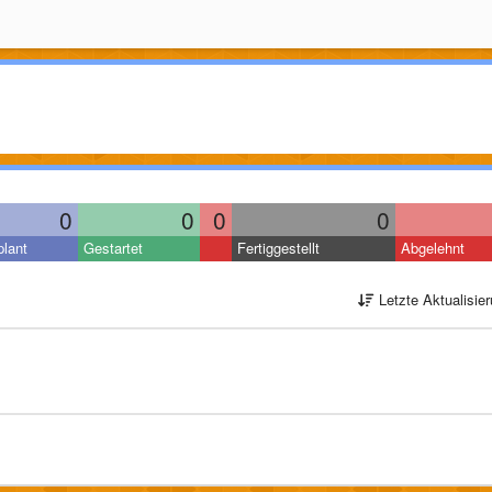
0
0
0
0
lant
Gestartet
Fertiggestellt
Abgelehnt
Letzte Aktualisie