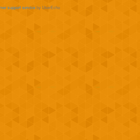
mer support service
by UserEcho