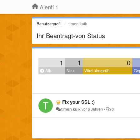
Ajenti 1
Benutzerprofil
timon kuik
Ihr Beantragt-von Status
1
1
0
Alle
Neu
Wird überprüft
Gep
Fix your SSL :)
timon kuik
vor 6 Jahren
•
0