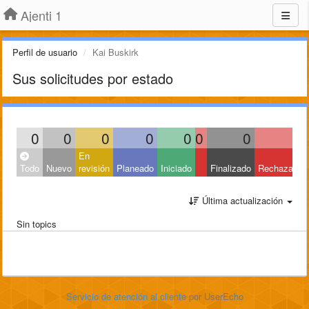
Ajenti 1
Perfil de usuario
Kai Buskirk
Sus solicitudes por estado
0
0
0
0
0
0
0
0
En
Todo
Nuevo
revisión
Planeado
Iniciado
Finalizado
Rechazado
Última actualización
Sin topics
Servicio de atención al cliente
por UserEcho