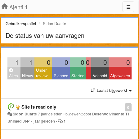
Ajenti 1
Gebruikersprofiel
Sidon Duarte
De status van uw aanvragen
1
1
0
0
0
0
0
0
Under
Alles
Nieuw
review
Planned
Started
Voltooid
Afgewezen
Laatst bijgewerkt
Site is read only
0
Sidon Duarte
7 jaar geleden
•
bijgewerkt door
Desenvolvimento TI
Unimed Ji-P
7 jaar geleden
•
1