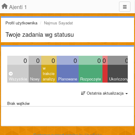
Ajenti 1
Profil użytkownika
Najmus Sayadat
Twoje zadania wg statusu
0
0
0
0
0
0
0
w
trakcie
Wszystkie
Nowy
analizy
Planowane
Rozpoczęte
Ukończony
O
Ostatnia aktualizacja
Brak wątków
Customer support service
by UserEcho