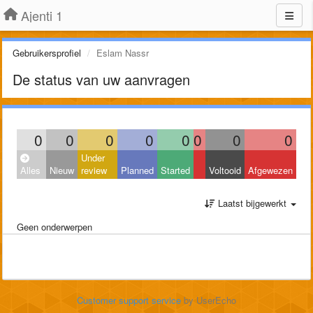
Ajenti 1
Gebruikersprofiel
Eslam Nassr
De status van uw aanvragen
0
0
0
0
0
0
0
0
Under
Alles
Nieuw
review
Planned
Started
Voltooid
Afgewezen
Laatst bijgewerkt
Geen onderwerpen
Customer support service
by UserEcho