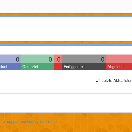
0
0
0
0
lant
Gestartet
Fertiggestellt
Abgelehnt
Letzte Aktualisie
mer support service
by UserEcho