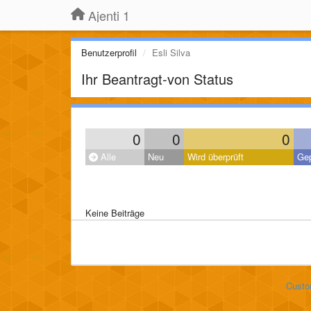
Ajenti 1
Benutzerprofil
Esli Silva
Ihr Beantragt-von Status
0
0
0
Alle
Neu
Wird überprüft
Gep
Keine Beiträge
Custo