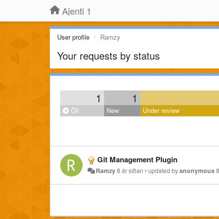
Ajenti 1
User profile
Ramzy
Your requests by status
1
1
Öll
New
Under review
Git Management Plugin
Ramzy
8 ár síðan
•
updated by
anonymous
8