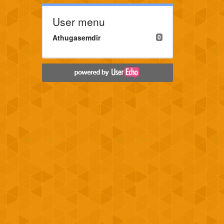
User menu
Athugasemdir
0