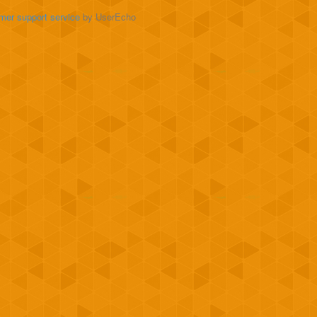
mer support service
by UserEcho