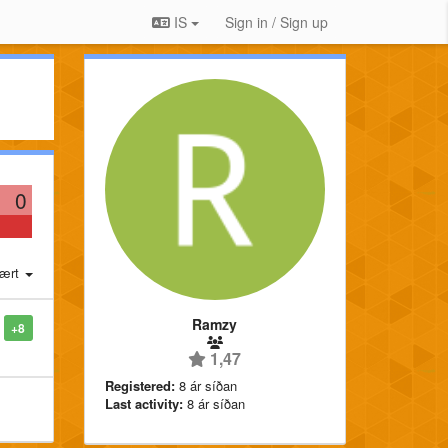
IS
Sign in / Sign up
0
ært
Ramzy
+8
1,47
Registered:
8 ár síðan
Last activity:
8 ár síðan