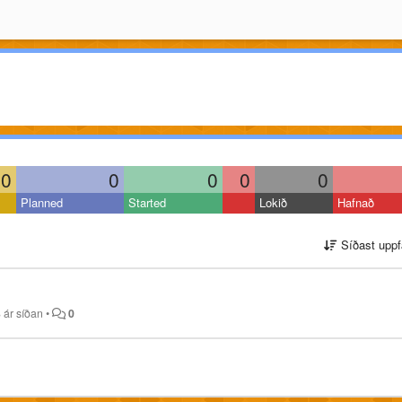
0
0
0
0
0
Planned
Started
Lokið
Hafnað
Síðast uppf
 ár síðan
•
0