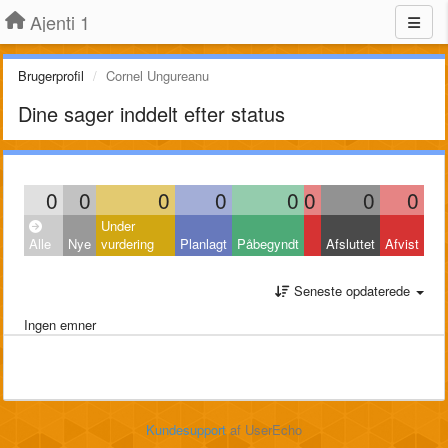
Ajenti 1
Brugerprofil
Cornel Ungureanu
Dine sager inddelt efter status
0
0
0
0
0
0
0
0
Under
Alle
Nye
vurdering
Planlagt
Påbegyndt
Afsluttet
Afvist
Seneste opdaterede
Ingen emner
Kundesupport
af UserEcho