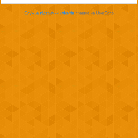
Служба підтримки клієнтів
працює на UserEcho