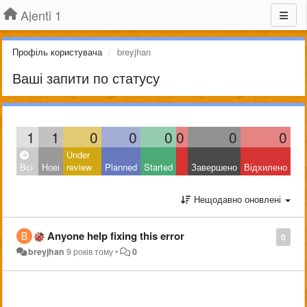
Ajenti 1
Профіль користувача
breyjhan
Ваші запити по статусу
1
1
0
0
0
0
0
0
Under
Всі
Нові
review
Planned
Started
Завершено
Відхилено
Нещодавно оновлені
Anyone help fixing this error
0
breyjhan
9 років тому
•
0