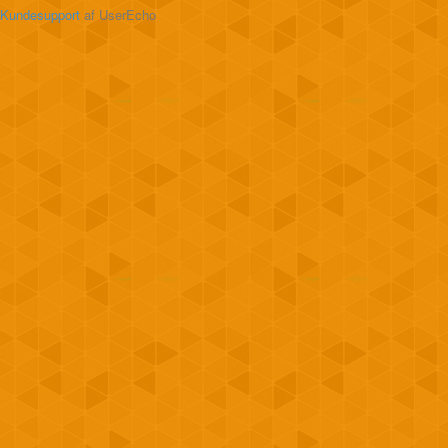
Kundesupport
af UserEcho