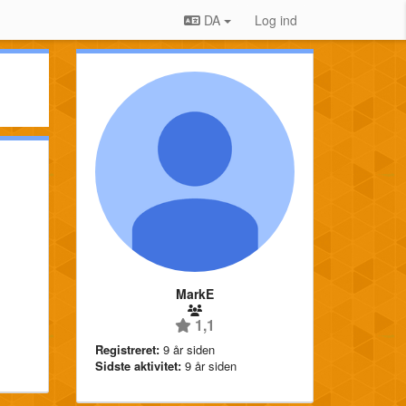
DA
Log ind
MarkE
1,1
Registreret:
9 år siden
Sidste aktivitet:
9 år siden