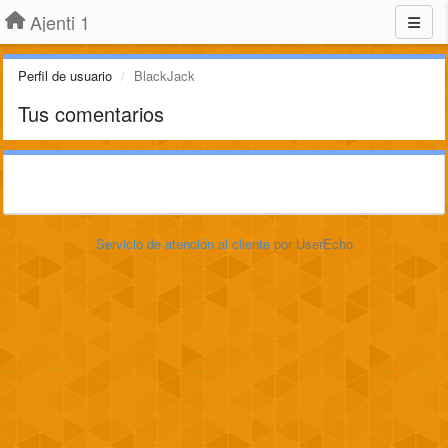
Ajenti 1
Perfil de usuario
BlackJack
Tus comentarios
Servicio de atención al cliente
por UserEcho