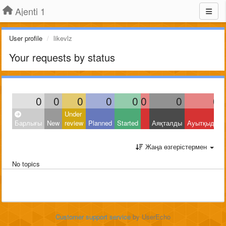
Ajenti 1
User profile
likevlz
Your requests by status
0
0
0
0
0
0
0
0
Under
Барлығы
New
review
Planned
Started
Аяқталды
Ауытқыды
Жаңа өзгерістермен
No topics
Customer support service
by UserEcho