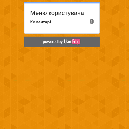
Меню користувача
Коментарі
1