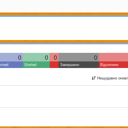
0
0
0
0
anned
Started
Завершено
Відхилено
Нещодавно оновл