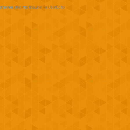
тримки клієнтів
працює на UserEcho