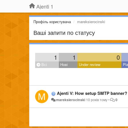
Ajenti 1
Профіль користувача
mareksierocinski
Ваші запити по статусу
1
1
0
Всі
Нові
Under review
Pl
Ajenti V: How setup SMTP banner?
mareksierocinski
10 років тому
•
0