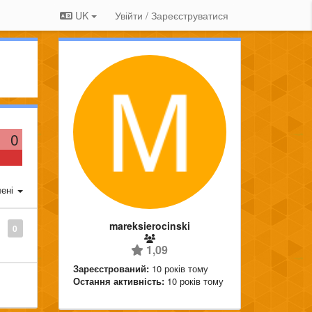
UK
Увійти / Зареєструватися
0
ені
mareksierocinski
0
1,09
Зареєстрований:
10 років тому
Остання активність:
10 років тому