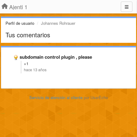
Ajenti 1
Perfil de usuario
Johannes Rohrauer
Tus comentarios
subdomain control plugin , please
+1
hace 13 años
Servicio de atención al cliente
por UserEcho